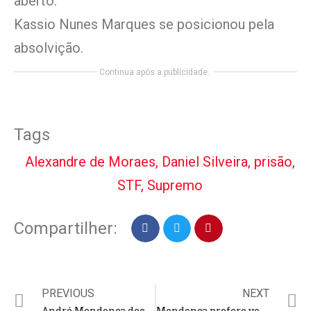
aberto.
Kassio Nunes Marques se posicionou pela
absolvição.
Continua após a publicidade..
Tags
Alexandre de Moraes
,
Daniel Silveira
,
prisão
,
STF
,
Supremo
Compartilher:
PREVIOUS
NEXT
André Mendonça decepciona evangélicos ao condenar Daniel Silveira
Mendonça profere voto e Daniel Silveira pode ser condenado no STF