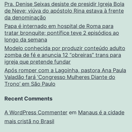
Pra. Denise Seixas desiste de presidir Igreja Bola
de Neve; viúva do apóstolo Rina estava à frente
da denominação
Papa é internado em hospital de Roma para
tratar bronquite; pontífice teve 2 episódios ao
longo da semana
Modelo conhecida por produzir conteúdo adulto
zomba de fé e anuncia 12 “obreiras” trans para
igreja que pretende fundar
Após romper com a Lagoinha, pastora Ana Paula
Valadão fará ‘Congresso Mulheres Diante do
Trono’ em São Paulo
Recent Comments
A WordPress Commenter
em
Manaus é a cidade
mais cristã no Brasil