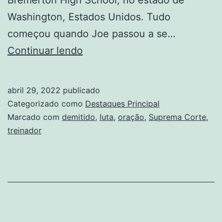
Washington, Estados Unidos. Tudo
começou quando Joe passou a se…
Após
Continuar lendo
anos
de
abril 29, 2022
publicado
luta,
Categorizado como
Destaques Principal
caso
Marcado com
demitido
,
luta
,
oração
,
Suprema Corte
,
treinador
de
treinador
demitido
por
orar
em