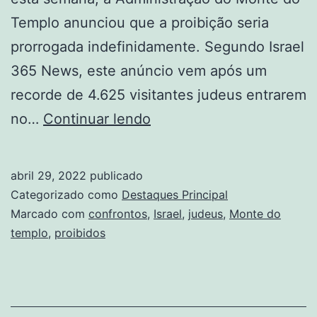
Templo anunciou que a proibição seria
prorrogada indefinidamente. Segundo Israel
365 News, este anúncio vem após um
recorde de 4.625 visitantes judeus entrarem
Judeus
no…
Continuar lendo
são
proibidos
abril 29, 2022
publicado
de
Categorizado como
Destaques Principal
frequentar
Marcado com
confrontos
,
Israel
,
judeus
,
Monte do
templo
,
proibidos
o
Monte
do
Templo