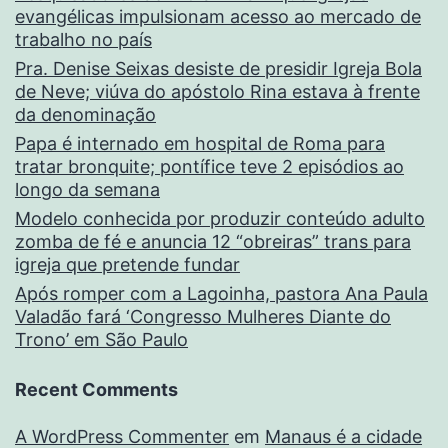
evangélicas impulsionam acesso ao mercado de
trabalho no país
Pra. Denise Seixas desiste de presidir Igreja Bola
de Neve; viúva do apóstolo Rina estava à frente
da denominação
Papa é internado em hospital de Roma para
tratar bronquite; pontífice teve 2 episódios ao
longo da semana
Modelo conhecida por produzir conteúdo adulto
zomba de fé e anuncia 12 “obreiras” trans para
igreja que pretende fundar
Após romper com a Lagoinha, pastora Ana Paula
Valadão fará ‘Congresso Mulheres Diante do
Trono’ em São Paulo
Recent Comments
A WordPress Commenter
em
Manaus é a cidade