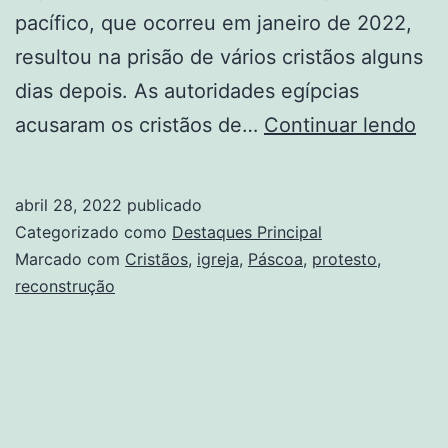
pacífico, que ocorreu em janeiro de 2022,
resultou na prisão de vários cristãos alguns
dias depois. As autoridades egípcias
Cri
acusaram os cristãos de…
Continuar lendo
pre
por
abril 28, 2022
publicado
pro
Categorizado como
Destaques Principal
pel
Marcado com
Cristãos
,
igreja
,
Páscoa
,
protesto
,
reconstrução
rec
de
igr
são
sol