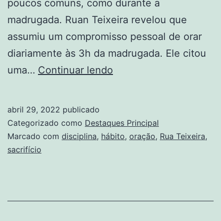
poucos comuns, como durante a
madrugada. Ruan Teixeira revelou que
assumiu um compromisso pessoal de orar
diariamente às 3h da madrugada. Ele citou
Jogador
uma…
Continuar lendo
Ruan
Teixeira
abril 29, 2022
publicado
revela
Categorizado como
Destaques Principal
disciplina
Marcado com
disciplina
,
hábito
,
oração
,
Rua Teixeira
,
sacrifício
de
oração
na
madrugada:
“Eu