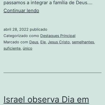
passamos a integrar a família de Deus.…
Ainda
Continuar lendo
não
somos
abril 28, 2022
publicado
o
Categorizado como
Destaques Principal
que
Marcado com
Deus
,
Ele
,
Jesus Cristo
,
semelhantes
,
suficiente
,
único
um
dia
seremos
Israel observa Dia em