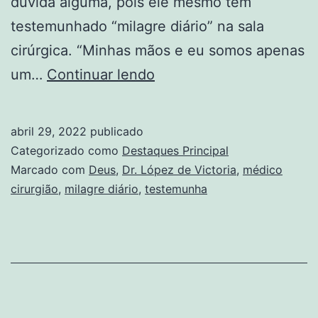
dúvida alguma, pois ele mesmo tem
testemunhado “milagre diário” na sala
cirúrgica. “Minhas mãos e eu somos apenas
Médico
um…
Continuar lendo
cirurgião
diz
abril 29, 2022
publicado
que
Categorizado como
Destaques Principal
testemunha
Marcado com
Deus
,
Dr. López de Victoria
,
médico
cirurgião
,
milagre diário
,
testemunha
‘milagre
diário
na
sala
de
cirurgia’