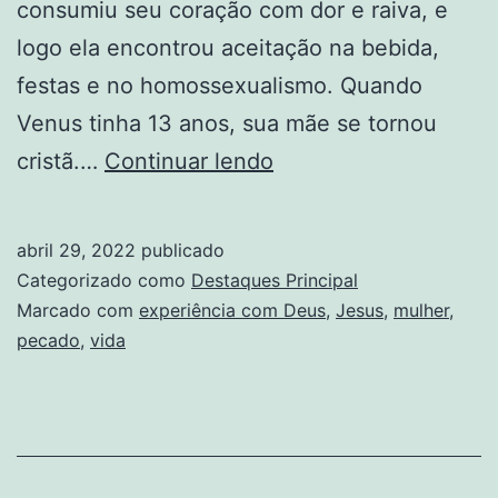
consumiu seu coração com dor e raiva, e
logo ela encontrou aceitação na bebida,
festas e no homossexualismo. Quando
Venus tinha 13 anos, sua mãe se tornou
Após
cristã.…
Continuar lendo
experiência
com
abril 29, 2022
publicado
Jesus,
Categorizado como
Destaques Principal
mulher
Marcado com
experiência com Deus
,
Jesus
,
mulher
,
pecado
,
vida
é
liberta
de
vida