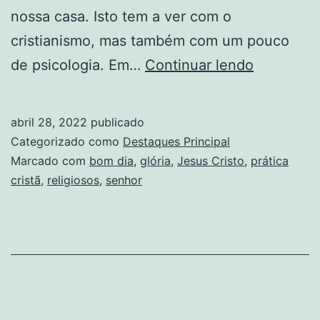
nossa casa. Isto tem a ver com o
cristianismo, mas também com um pouco
A
de psicologia. Em…
Continuar lendo
prática
cristã
abril 28, 2022
publicado
começa
Categorizado como
Destaques Principal
no
Marcado com
bom dia
,
glória
,
Jesus Cristo
,
prática
cristã
,
religiosos
,
senhor
‘bom
dia’
que
você
dá
à