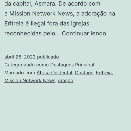
da capital, Asmara. De acordo com
a Mission Network News, a adoração na
Eritreia é ilegal fora das igrejas
Na
reconhecidas pelo…
Continuar lendo
Eritreia,
polícia
abril 28, 2022
publicado
interrom
Categorizado como
Destaques Principal
reunião
Marcado com
África Ocidental
,
Cristãos
,
Eritreia
,
Mission Network News
,
oração
de
oração
e
prende
29