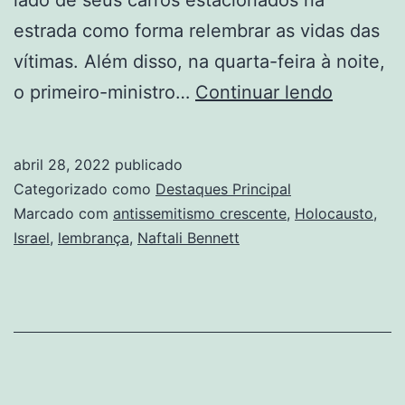
estrada como forma relembrar as vidas das
vítimas. Além disso, na quarta-feira à noite,
Israel
o primeiro-ministro…
Continuar lendo
observa
Dia
abril 28, 2022
publicado
em
Categorizado como
Destaques Principal
Memóri
Marcado com
antissemitismo crescente
,
Holocausto
,
Israel
,
lembrança
,
Naftali Bennett
ao
Holocau
com
antissem
crescen