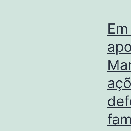
Em 
apo
Mar
açõ
def
fam