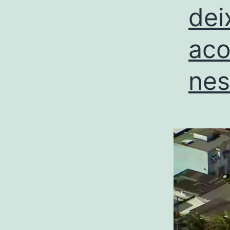
dei
aco
nes