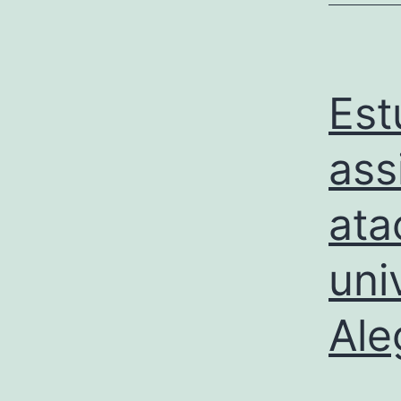
Est
ass
ata
uni
Ale