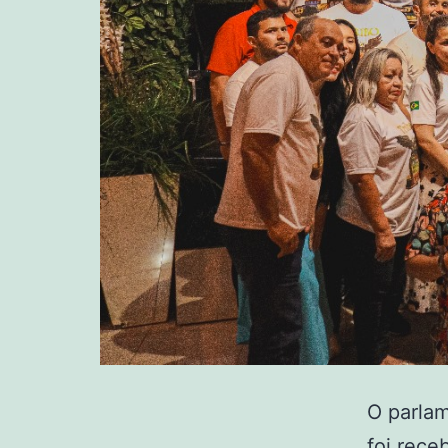
O parla
foi rece