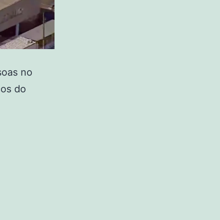
soas no
cos do