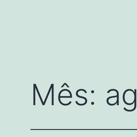
Pular
para
o
conteúdo
Mês:
ag