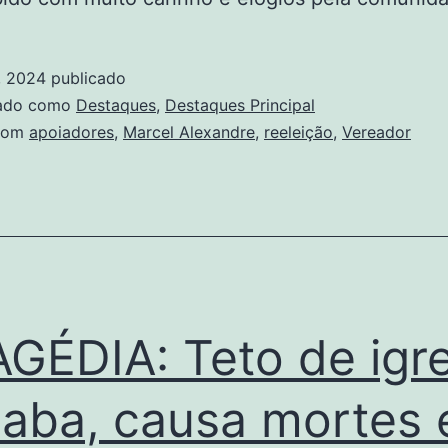
, 2024
publicado
zado como
Destaques
,
Destaques Principal
com
apoiadores
,
Marcel Alexandre
,
reeleição
,
Vereador
GÉDIA: Teto de igre
aba, causa mortes 