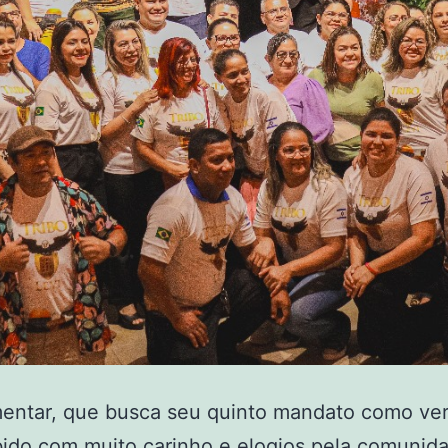
mentar, que busca seu quinto mandato como ver
bido com muito carinho e elogios pela comunid