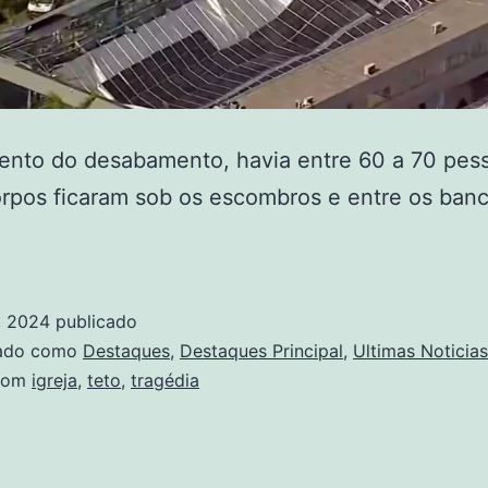
nto do desabamento, havia entre 60 a 70 pes
orpos ficaram sob os escombros e entre os ban
, 2024
publicado
zado como
Destaques
,
Destaques Principal
,
Ultimas Noticias
com
igreja
,
teto
,
tragédia