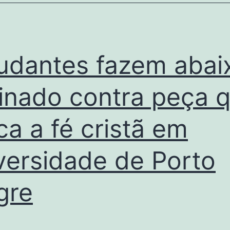
udantes fazem abai
inado contra peça 
ca a fé cristã em
versidade de Porto
gre