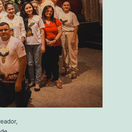
eador,
ade.