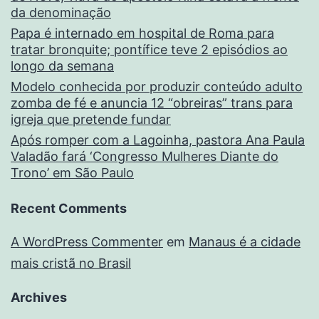
da denominação
Papa é internado em hospital de Roma para
tratar bronquite; pontífice teve 2 episódios ao
longo da semana
Modelo conhecida por produzir conteúdo adulto
zomba de fé e anuncia 12 “obreiras” trans para
igreja que pretende fundar
Após romper com a Lagoinha, pastora Ana Paula
Valadão fará ‘Congresso Mulheres Diante do
Trono’ em São Paulo
Recent Comments
A WordPress Commenter
em
Manaus é a cidade
mais cristã no Brasil
Archives