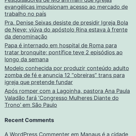
evangélicas impulsionam acesso ao mercado de
trabalho no país
Pra. Denise Seixas desiste de presidir Igreja Bola
de Neve; viúva do apóstolo Rina estava à frente
da denominação
Papa é internado em hospital de Roma para
tratar bronquite; pontífice teve 2 episódios ao
longo da semana
Modelo conhecida por produzir conteúdo adulto
zomba de fé e anuncia 12 “obreiras” trans para
igreja que pretende fundar
Após romper com a Lagoinha, pastora Ana Paula
Valadão fará ‘Congresso Mulheres Diante do
Trono’ em São Paulo
Recent Comments
A WordPress Commenter
em
Manaus é a cidade