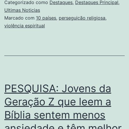
Categorizado como
Destaques
,
Destaques Principal
,
Ultimas Noticias
Marcado com
10 países
,
perseguição religiosa
,
violência espiritual
PESQUISA: Jovens da
Geração Z que leem a
Bíblia sentem menos
ansiedade e têm melhor