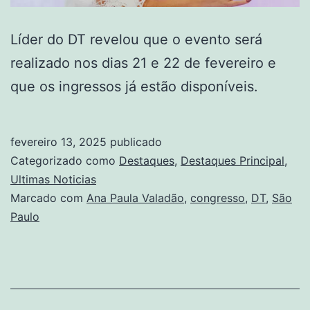
Líder do DT revelou que o evento será
realizado nos dias 21 e 22 de fevereiro e
que os ingressos já estão disponíveis.
fevereiro 13, 2025
publicado
Categorizado como
Destaques
,
Destaques Principal
,
Ultimas Noticias
Marcado com
Ana Paula Valadão
,
congresso
,
DT
,
São
Paulo