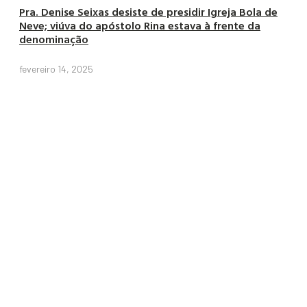
Pra. Denise Seixas desiste de presidir Igreja Bola de
Neve; viúva do apóstolo Rina estava à frente da
denominação
fevereiro 14, 2025