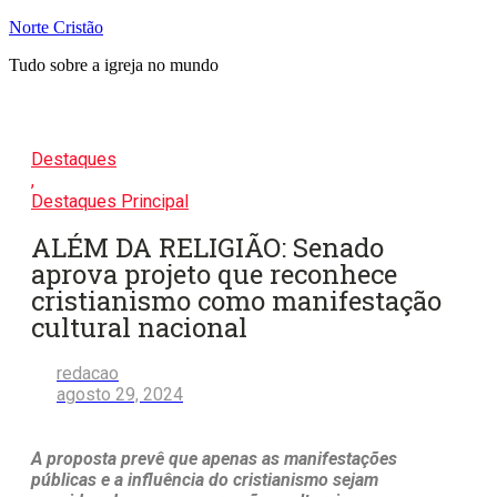
Pular
Norte Cristão
para
Tudo sobre a igreja no mundo
o
conteúdo
Destaques
,
Destaques Principal
ALÉM DA RELIGIÃO: Senado
aprova projeto que reconhece
cristianismo como manifestação
cultural nacional
redacao
agosto 29, 2024
A proposta prevê que apenas as manifestações
públicas e a influência do cristianismo sejam