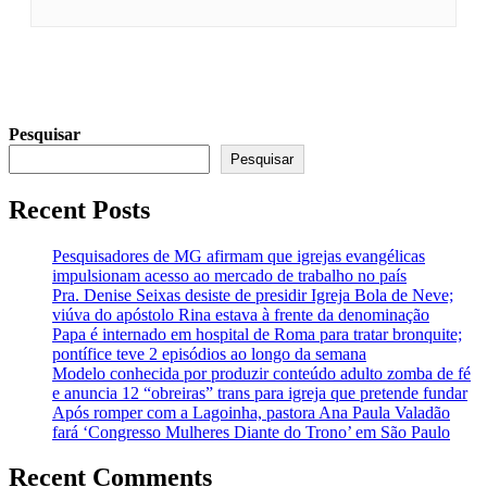
Pesquisar
Pesquisar
Recent Posts
Pesquisadores de MG afirmam que igrejas evangélicas
impulsionam acesso ao mercado de trabalho no país
Pra. Denise Seixas desiste de presidir Igreja Bola de Neve;
viúva do apóstolo Rina estava à frente da denominação
Papa é internado em hospital de Roma para tratar bronquite;
pontífice teve 2 episódios ao longo da semana
Modelo conhecida por produzir conteúdo adulto zomba de fé
e anuncia 12 “obreiras” trans para igreja que pretende fundar
Após romper com a Lagoinha, pastora Ana Paula Valadão
fará ‘Congresso Mulheres Diante do Trono’ em São Paulo
Recent Comments