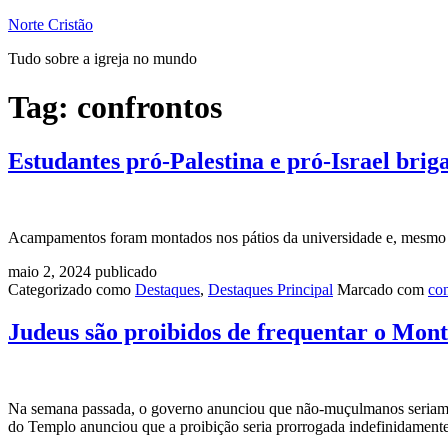
Pular
Norte Cristão
para
Tudo sobre a igreja no mundo
o
conteúdo
Tag:
confrontos
Estudantes pró-Palestina e pró-Israel brig
Acampamentos foram montados nos pátios da universidade e, mesmo após
maio 2, 2024
publicado
Categorizado como
Destaques
,
Destaques Principal
Marcado com
co
Judeus são proibidos de frequentar o Mont
Na semana passada, o governo anunciou que não-muçulmanos seriam p
do Templo anunciou que a proibição seria prorrogada indefinidament