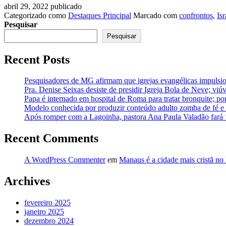
abril 29, 2022
publicado
Categorizado como
Destaques Principal
Marcado com
confrontos
,
Isr
Pesquisar
Pesquisar
Recent Posts
Pesquisadores de MG afirmam que igrejas evangélicas impulsio
Pra. Denise Seixas desiste de presidir Igreja Bola de Neve; vi
Papa é internado em hospital de Roma para tratar bronquite; po
Modelo conhecida por produzir conteúdo adulto zomba de fé e a
Após romper com a Lagoinha, pastora Ana Paula Valadão fará
Recent Comments
A WordPress Commenter
em
Manaus é a cidade mais cristã no 
Archives
fevereiro 2025
janeiro 2025
dezembro 2024