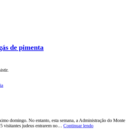
 gás de pimenta
stir.
ia
ximo domingo. No entanto, esta semana, a Administração do Monte
Judeus
25 visitantes judeus entrarem no…
Continuar lendo
são