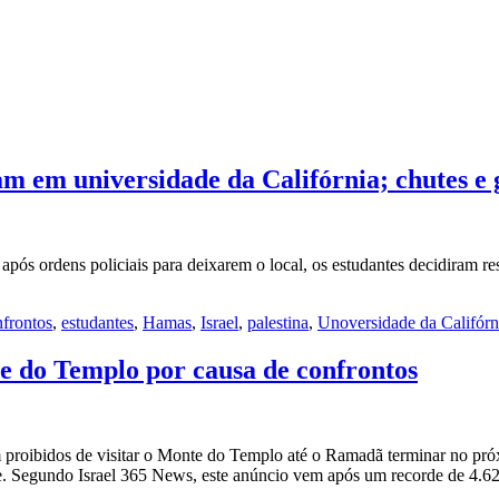
am em universidade da Califórnia; chutes e
 ordens policiais para deixarem o local, os estudantes decidiram resi
nfrontos
,
estudantes
,
Hamas
,
Israel
,
palestina
,
Unoversidade da Califórn
e do Templo por causa de confrontos
roibidos de visitar o Monte do Templo até o Ramadã terminar no pró
e. Segundo Israel 365 News, este anúncio vem após um recorde de 4.6