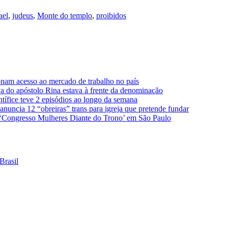
ael
,
judeus
,
Monte do templo
,
proibidos
nam acesso ao mercado de trabalho no país
úva do apóstolo Rina estava à frente da denominação
ntífice teve 2 episódios ao longo da semana
nuncia 12 “obreiras” trans para igreja que pretende fundar
 ‘Congresso Mulheres Diante do Trono’ em São Paulo
Brasil