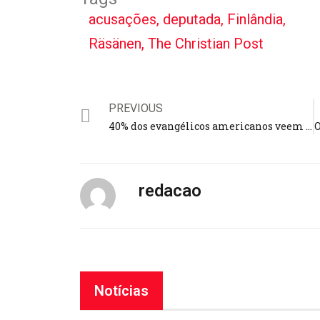
acusações
,
deputada
,
Finlândia
,
Räsänen
,
The Christian Post
PREVIOUS
40% dos evangélicos americanos veem “significância profética” em guerra
redacao
Notícias