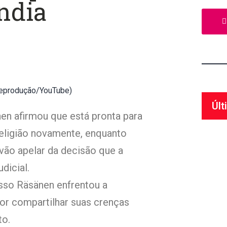
ândia
Reprodução/YouTube)
Últ
änen afirmou que está pronta para
religião novamente, enquanto
vão apelar da decisão que a
dicial.
sso Räsänen enfrentou a
por compartilhar suas crenças
to.