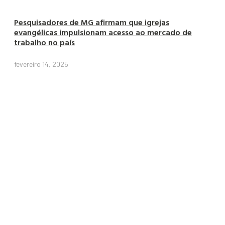
Pesquisadores de MG afirmam que igrejas
evangélicas impulsionam acesso ao mercado de
trabalho no país
fevereiro 14, 2025