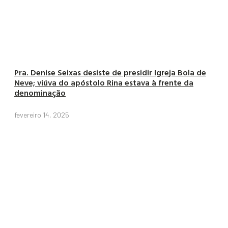
Pra. Denise Seixas desiste de presidir Igreja Bola de
Neve; viúva do apóstolo Rina estava à frente da
denominação
fevereiro 14, 2025