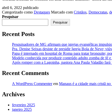
abril 6, 2022
publicado
Categorizado como
Destaques
Marcado com
Cristãos
,
Democratas
,
d
Pesquisar
Pesquisar
Recent Posts
Pesquisadores de MG afirmam que igrejas evangélicas impulsio
Pra. Denise Seixas desiste de presidir Igreja Bola de Neve; vi
Papa é internado em hospital de Roma para tratar bronquite; po
Modelo conhecida por produzir conteúdo adulto zomba de fé e a
Após romper com a Lagoinha, pastora Ana Paula Valadão fará
Recent Comments
A WordPress Commenter
em
Manaus é a cidade mais cristã no 
Archives
fevereiro 2025
janeiro 2025