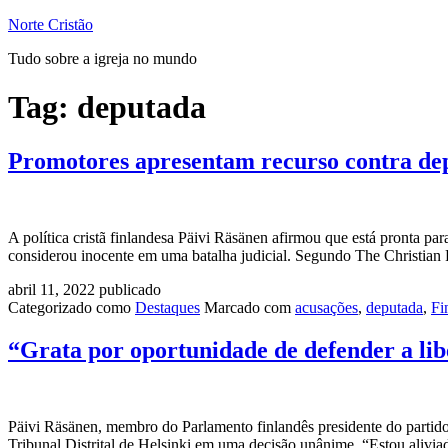
Pular
Norte Cristão
para
Tudo sobre a igreja no mundo
o
conteúdo
Tag:
deputada
Promotores apresentam recurso contra dep
A política cristã finlandesa Päivi Räsänen afirmou que está pronta p
considerou inocente em uma batalha judicial. Segundo The Christian P
abril 11, 2022
publicado
Categorizado como
Destaques
Marcado com
acusações
,
deputada
,
Fi
“Grata por oportunidade de defender a lib
Päivi Räsänen, membro do Parlamento finlandês presidente do partido 
Tribunal Distrital de Helsinki em uma decisão unânime. “Estou alivia