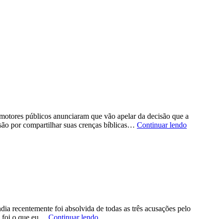
romotores públicos anunciaram que vão apelar da decisão que a
Promotore
isão por compartilhar suas crenças bíblicas…
Continuar lendo
apresenta
recurso
contra
deputada
cristã
na
Finlândia
ia recentemente foi absolvida de todas as três acusações pelo
“Grata
ão foi o que eu…
Continuar lendo