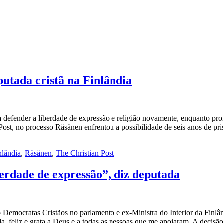
utada cristã na Finlândia
ara defender a liberdade de expressão e religião novamente, enquanto p
ost, no processo Räsänen enfrentou a possibilidade de seis anos de pr
nlândia
,
Räsänen
,
The Christian Post
erdade de expressão”, diz deputada
Democratas Cristãos no parlamento e ex-Ministra do Interior da Finlând
da, feliz e grata a Deus e a todas as pessoas que me apoiaram. A decis