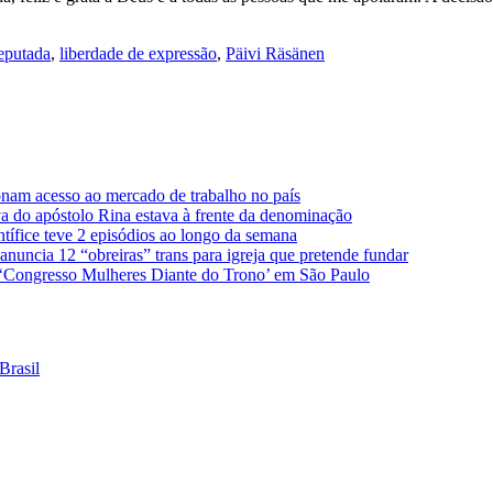
eputada
,
liberdade de expressão
,
Päivi Räsänen
nam acesso ao mercado de trabalho no país
úva do apóstolo Rina estava à frente da denominação
ntífice teve 2 episódios ao longo da semana
nuncia 12 “obreiras” trans para igreja que pretende fundar
 ‘Congresso Mulheres Diante do Trono’ em São Paulo
Brasil