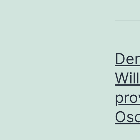
Den
Wil
pro
Osc