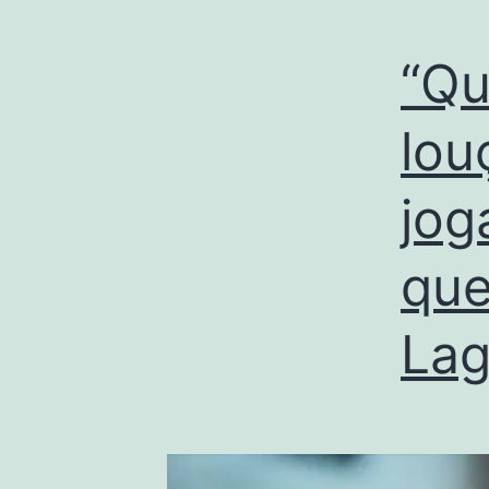
“Qu
lou
jog
que
Lag