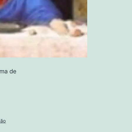
ima de
ção