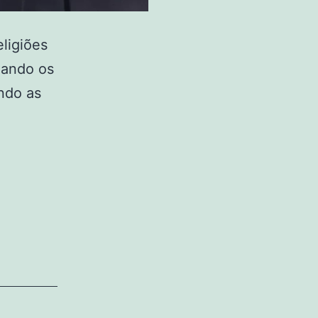
ligiões
zando os
ndo as