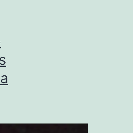
o
s
da