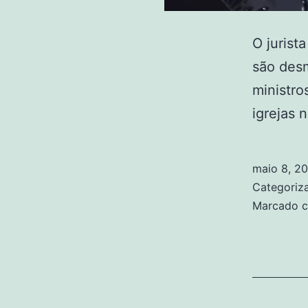
O jurist
são desm
ministro
igrejas n
maio 8, 2
Categori
Marcado 