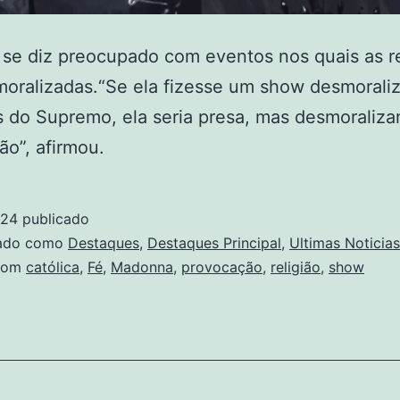
a se diz preocupado com eventos nos quais as re
oralizadas.“Se ela fizesse um show desmorali
s do Supremo, ela seria presa, mas desmoraliza
ão”, afirmou.
024
publicado
zado como
Destaques
,
Destaques Principal
,
Ultimas Noticias
com
católica
,
Fé
,
Madonna
,
provocação
,
religião
,
show