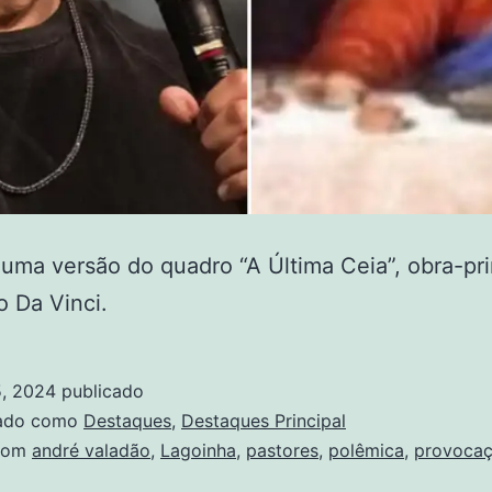
 uma versão do quadro “A Última Ceia”, obra-pr
 Da Vinci.
5, 2024
publicado
zado como
Destaques
,
Destaques Principal
com
andré valadão
,
Lagoinha
,
pastores
,
polêmica
,
provoca