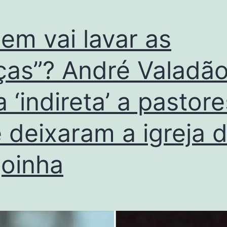
em vai lavar as
ças”? André Valadã
a ‘indireta’ a pastore
 deixaram a igreja 
oinha