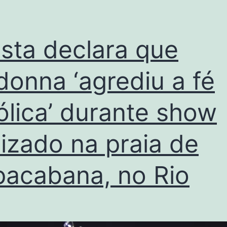
ista declara que
onna ‘agrediu a fé
ólica’ durante show
lizado na praia de
acabana, no Rio