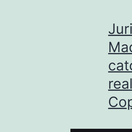
Jur
Mad
cat
rea
Cop