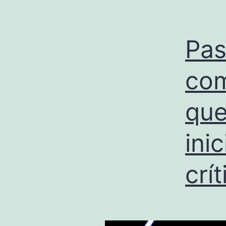
Pas
com
que
ini
crí