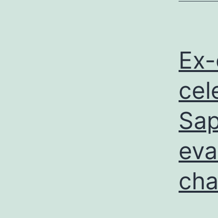
Ex-
cel
Sap
eva
cha