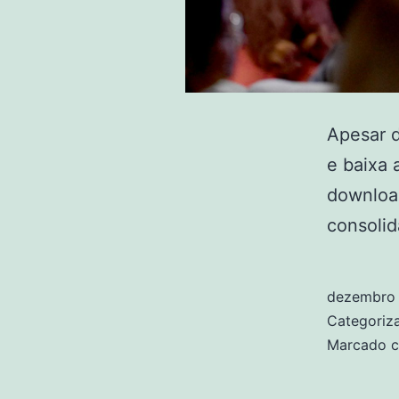
Apesar d
e baixa 
download
consolid
dezembro 
Categori
Marcado 