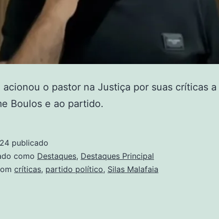
acionou o pastor na Justiça por suas críticas a
e Boulos e ao partido.
024
publicado
zado como
Destaques
,
Destaques Principal
com
críticas
,
partido político
,
Silas Malafaia