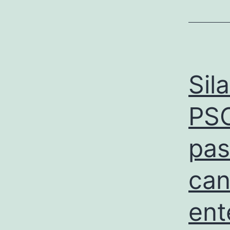
Sil
PSO
pas
can
ent