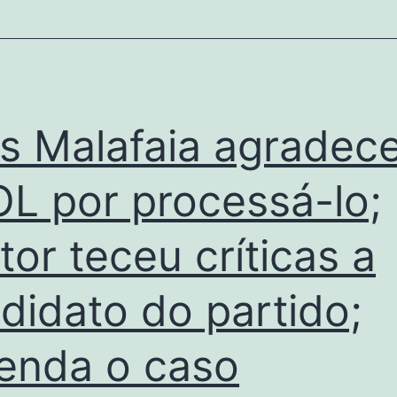
as Malafaia agradec
L por processá-lo;
tor teceu críticas a
didato do partido;
enda o caso