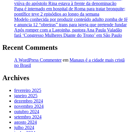
viúva do apóstolo Rina estava à frente da denominação
Papa é internado em hospital de Roma para tratar bronquite;
pontífice teve 2 episódios ao longo da semana
Modelo conhecida por produzir conteúdo adulto zomba de fé
e anuncia 12 “obreiras” trans para igreja que pretende fundar
Após romper com a Lagoinha, pastora Ana Paula Valadão
fará ‘Congresso Mulheres Diante do Trono’ em São Paulo
Recent Comments
A WordPress Commenter
em
Manaus é a cidade mais cristã
no Brasil
Archives
fevereiro 2025
janeiro 2025
dezembro 2024
novembro 2024
outubro 2024
setembro 2024
agosto 2024
julho 2024