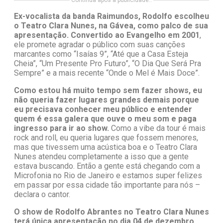
Continua após a publicidade..
Ex-vocalista da banda Raimundos, Rodolfo escolheu
o Teatro Clara Nunes, na Gávea, como palco de sua
apresentação. Convertido ao Evangelho em 2001
,
ele promete agradar o público com suas canções
marcantes como “Isaías 9”, “Até que a Casa Esteja
Cheia”, “Um Presente Pro Futuro”, “O Dia Que Será Pra
Sempre” e a mais recente “Onde o Mel é Mais Doce”.
Como estou há muito tempo sem fazer shows, eu
não queria fazer lugares grandes demais porque
eu precisava conhecer meu público e entender
quem é essa galera que ouve o meu som e paga
ingresso para ir ao show.
Como a vibe da tour é mais
rock and roll, eu queria lugares que fossem menores,
mas que tivessem uma acústica boa e o Teatro Clara
Nunes atendeu completamente a isso que a gente
estava buscando. Então a gente está chegando com a
Microfonia no Rio de Janeiro e estamos super felizes
em passar por essa cidade tão importante para nós –
declara o cantor.
O show de Rodolfo Abrantes no Teatro Clara Nunes
terá única apresentação no dia 04 de dezembro