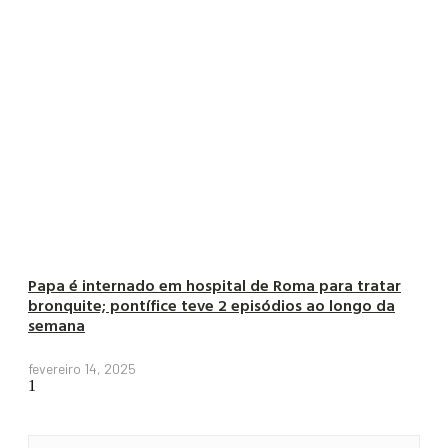
Papa é internado em hospital de Roma para tratar
bronquite; pontífice teve 2 episódios ao longo da
semana
fevereiro 14, 2025