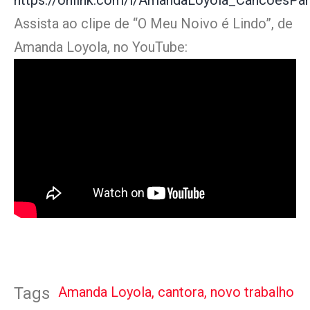
https://onilnk.com/l/AmandaLoyola_Cancoes
Assista ao clipe de “O Meu Noivo é Lindo”, de
Amanda Loyola, no YouTube:
Amanda Loyola
,
cantora
,
novo trabalho
Tags