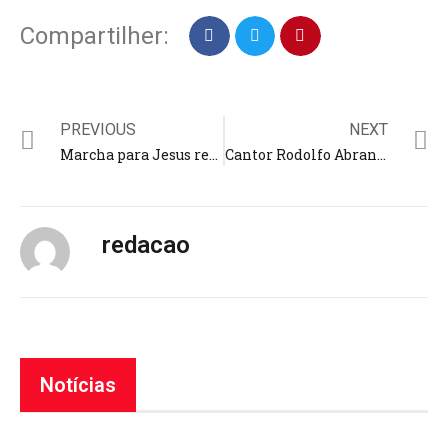
Compartilher:
PREVIOUS
NEXT
Marcha para Jesus reúne cristãos na Índia em meio a perseguições; evento faz parte de uma mobilização global
Cantor Rodolfo Abrantes se apresenta dia 4 no Teatro Clara Nunes, no Rio de Janeiro, com a Microfonia Tour
redacao
Notícias