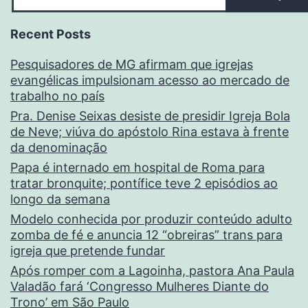
Recent Posts
Pesquisadores de MG afirmam que igrejas
evangélicas impulsionam acesso ao mercado de
trabalho no país
Pra. Denise Seixas desiste de presidir Igreja Bola
de Neve; viúva do apóstolo Rina estava à frente
da denominação
Papa é internado em hospital de Roma para
tratar bronquite; pontífice teve 2 episódios ao
longo da semana
Modelo conhecida por produzir conteúdo adulto
zomba de fé e anuncia 12 “obreiras” trans para
igreja que pretende fundar
Após romper com a Lagoinha, pastora Ana Paula
Valadão fará ‘Congresso Mulheres Diante do
Trono’ em São Paulo