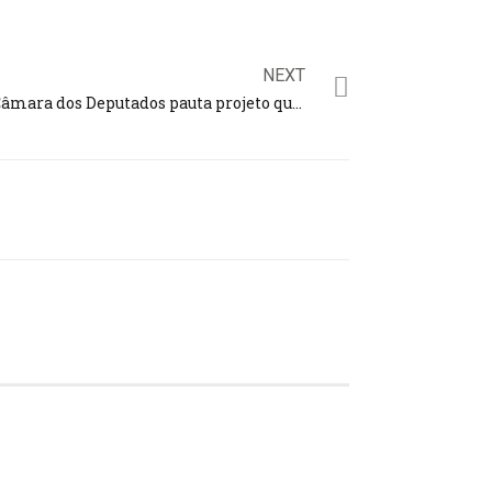
NEXT
Câmara dos Deputados pauta projeto que aumenta pena de estupro e propõe castração química para criminosos