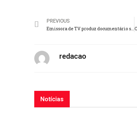
PREVIOUS
Emissora de TV produz documentário sobre a disputa por poder na família fundadora da Igreja Deus é Amor
redacao
Notícias