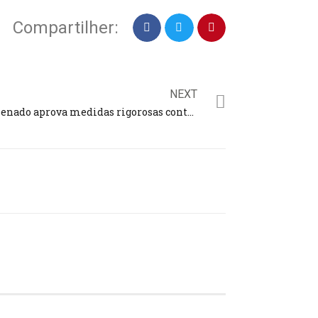
Compartilher:
NEXT
Senado aprova medidas rigorosas contra a exploração sexual infantil: “acabou, abusadores”, diz senadora