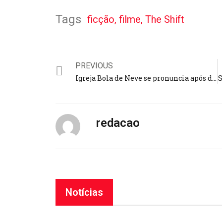
Tags
ficção
,
filme
,
The Shift
PREVIOUS
Igreja Bola de Neve se pronuncia após denúncias de fraudes e abusos; “somos transparentes”
redacao
Notícias