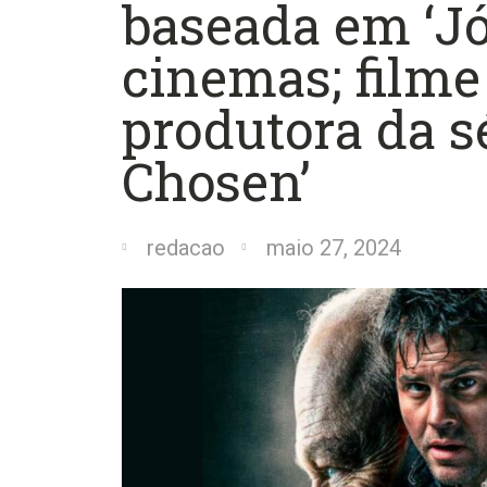
baseada em ‘Jó
cinemas; filme
produtora da s
Chosen’
redacao
maio 27, 2024