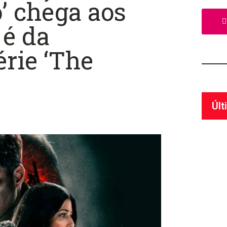
’ chega aos
 é da
érie ‘The
Últ