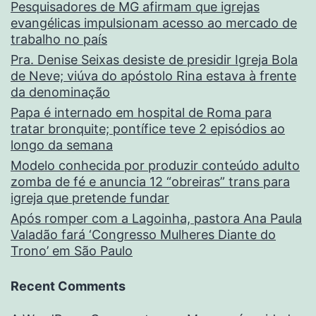
Pesquisadores de MG afirmam que igrejas
evangélicas impulsionam acesso ao mercado de
trabalho no país
Pra. Denise Seixas desiste de presidir Igreja Bola
de Neve; viúva do apóstolo Rina estava à frente
da denominação
Papa é internado em hospital de Roma para
tratar bronquite; pontífice teve 2 episódios ao
longo da semana
Modelo conhecida por produzir conteúdo adulto
zomba de fé e anuncia 12 “obreiras” trans para
igreja que pretende fundar
Após romper com a Lagoinha, pastora Ana Paula
Valadão fará ‘Congresso Mulheres Diante do
Trono’ em São Paulo
Recent Comments