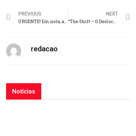
PREVIOUS
NEXT
URGENTE! Em nota, assessoria pede orações pela cantora gospel Elaine de Jesus: artista está “debilitada e frágil”
“The Shift – O Deslocamento”, ficção baseada em ‘Jó’ chega aos cinemas; filme é da produtora da série ‘The Chosen’
redacao
Notícias