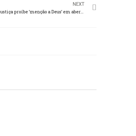
NEXT
Justiça proíbe ‘menção a Deus’ em abertura de trabalhos de Câmara paulista; Bíblia também ‘não pode’