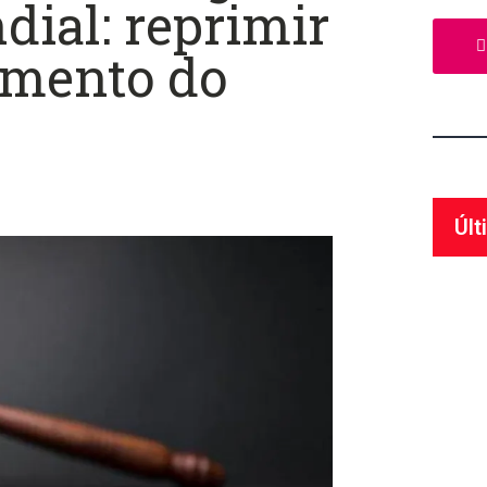
ial: reprimir
umento do
Últ