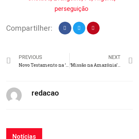
perseguição
Compartilher:
PREVIOUS
NEXT
Novo Testamento na ‘Linguagem Brasileira de Sinais’ tem tradução concluída; lançamento ainda em fevereiro
‘Missão na Amazônia’ promovida pela Igreja Adventista vira documentário; ribeirinhos foram alvos
redacao
Notícias