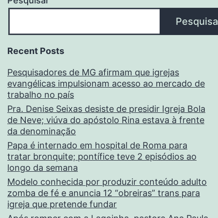
Pesquisar
Pesquisa
Recent Posts
Pesquisadores de MG afirmam que igrejas
evangélicas impulsionam acesso ao mercado de
trabalho no país
Pra. Denise Seixas desiste de presidir Igreja Bola
de Neve; viúva do apóstolo Rina estava à frente
da denominação
Papa é internado em hospital de Roma para
tratar bronquite; pontífice teve 2 episódios ao
longo da semana
Modelo conhecida por produzir conteúdo adulto
zomba de fé e anuncia 12 “obreiras” trans para
igreja que pretende fundar