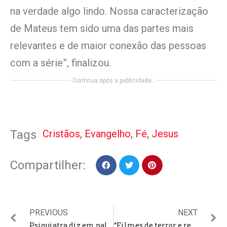
na verdade algo lindo. Nossa caracterização
de Mateus tem sido uma das partes mais
relevantes e de maior conexão das pessoas
com a série”, finalizou.
Continua após a publicidade..
Cristãos
,
Evangelho
,
Fé
,
Jesus
Tags
Compartilher:
PREVIOUS
NEXT
Psiquiatra diz em palestra que “ser feliz” dribla os sintomas do suicídio
“Filmes de terror e reality show não acrescentam nada à vida do cristão”, alerta Gabriela Rocha