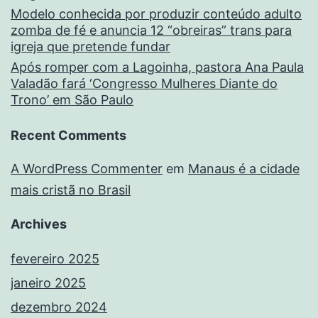
Modelo conhecida por produzir conteúdo adulto
zomba de fé e anuncia 12 “obreiras” trans para
igreja que pretende fundar
Após romper com a Lagoinha, pastora Ana Paula
Valadão fará ‘Congresso Mulheres Diante do
Trono’ em São Paulo
Recent Comments
A WordPress Commenter
em
Manaus é a cidade
mais cristã no Brasil
Archives
fevereiro 2025
janeiro 2025
dezembro 2024