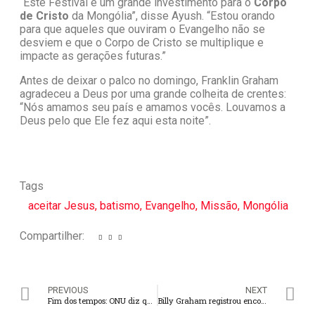
“Este Festival é um grande investimento para o
Corpo
de Cristo
da Mongólia”, disse Ayush. “Estou orando
para que aqueles que ouviram o Evangelho não se
desviem e que o Corpo de Cristo se multiplique e
impacte as gerações futuras.”
Antes de deixar o palco no domingo, Franklin Graham
agradeceu a Deus por uma grande colheita de crentes:
“Nós amamos seu país e amamos vocês. Louvamos a
Deus pelo que Ele fez aqui esta noite”.
Tags
aceitar Jesus
,
batismo
,
Evangelho
,
Missão
,
Mongólia
Compartilher:
PREVIOUS
NEXT
Fim dos tempos: ONU diz que Irã já tem urânio para construir bomba nuclear em 3 semanas
Billy Graham registrou encontros com a rainha Elizabeth II: “Muito interessada na Bíblia”