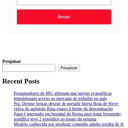
Enviar
Pesquisar
Pesquisar
Recent Posts
Pesquisadores de MG afirmam que igrejas evangélicas
impulsionam acesso ao mercado de trabalho no país
Pra. Denise Seixas desiste de presidir Igreja Bola de Neve;
viúva do apóstolo Rina estava à frente da denominação
Papa é internado em hospital de Roma para tratar bronquite;
pontífice teve 2 episódios ao longo da semana
Modelo conhecida por produzir conteúdo adulto zomba de fé