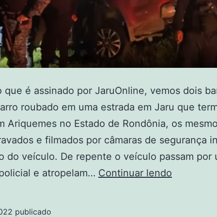
 que é assinado por JaruOnline, vemos dois b
arro roubado em uma estrada em Jaru que ter
m Ariquemes no Estado de Rondônia, os mesmo
avados e filmados por câmaras de segurança in
ro do veículo. De repente o veículo passam por
Suspeitos
 policial e atropelam…
Continuar lendo
clamam
a
2022
publicado