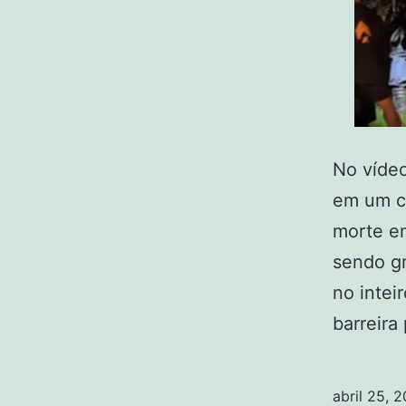
No vídeo
em um c
morte e
sendo gr
no intei
barreira
abril 25, 