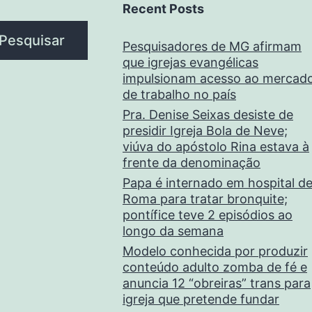
Recent Posts
Pesquisar
Pesquisadores de MG afirmam
que igrejas evangélicas
impulsionam acesso ao mercad
de trabalho no país
Pra. Denise Seixas desiste de
presidir Igreja Bola de Neve;
viúva do apóstolo Rina estava à
frente da denominação
Papa é internado em hospital d
Roma para tratar bronquite;
pontífice teve 2 episódios ao
longo da semana
Modelo conhecida por produzir
conteúdo adulto zomba de fé e
anuncia 12 “obreiras” trans para
igreja que pretende fundar