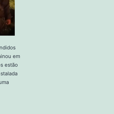
andidos
minou em
s estão
stalada
 uma