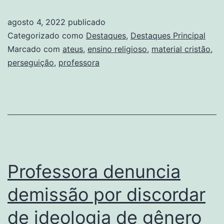
perseguida
agosto 4, 2022
publicado
por
Categorizado como
Destaques
,
Destaques Principal
ateus
Marcado com
ateus
,
ensino religioso
,
material cristão
,
perseguição
,
professora
por
usar
material
cristão
em
aula
Professora denuncia
demissão por discordar
de ideologia de gênero