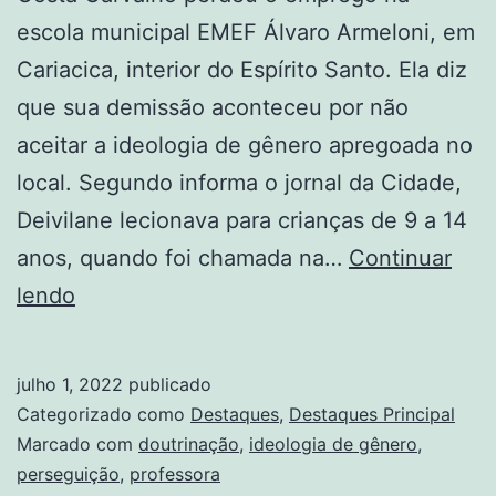
escola municipal EMEF Álvaro Armeloni, em
Cariacica, interior do Espírito Santo. Ela diz
que sua demissão aconteceu por não
aceitar a ideologia de gênero apregoada no
local. Segundo informa o jornal da Cidade,
Deivilane lecionava para crianças de 9 a 14
anos, quando foi chamada na…
Continuar
Professora
lendo
denuncia
demissão
julho 1, 2022
publicado
por
Categorizado como
Destaques
,
Destaques Principal
discordar
Marcado com
doutrinação
,
ideologia de gênero
,
perseguição
,
professora
de