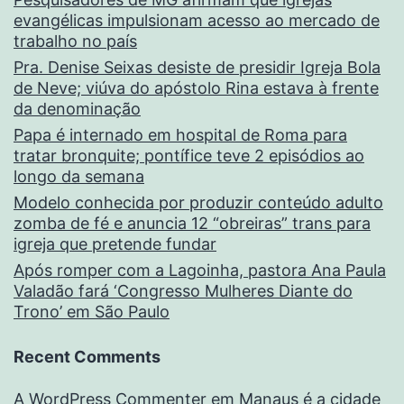
evangélicas impulsionam acesso ao mercado de
trabalho no país
Pra. Denise Seixas desiste de presidir Igreja Bola
de Neve; viúva do apóstolo Rina estava à frente
da denominação
Papa é internado em hospital de Roma para
tratar bronquite; pontífice teve 2 episódios ao
longo da semana
Modelo conhecida por produzir conteúdo adulto
zomba de fé e anuncia 12 “obreiras” trans para
igreja que pretende fundar
Após romper com a Lagoinha, pastora Ana Paula
Valadão fará ‘Congresso Mulheres Diante do
Trono’ em São Paulo
Recent Comments
A WordPress Commenter
em
Manaus é a cidade