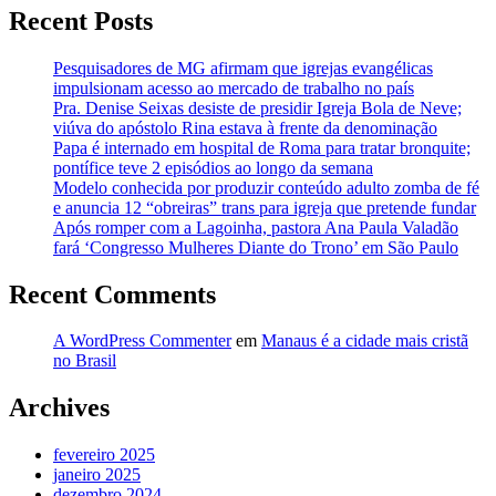
Recent Posts
Pesquisadores de MG afirmam que igrejas evangélicas
impulsionam acesso ao mercado de trabalho no país
Pra. Denise Seixas desiste de presidir Igreja Bola de Neve;
viúva do apóstolo Rina estava à frente da denominação
Papa é internado em hospital de Roma para tratar bronquite;
pontífice teve 2 episódios ao longo da semana
Modelo conhecida por produzir conteúdo adulto zomba de fé
e anuncia 12 “obreiras” trans para igreja que pretende fundar
Após romper com a Lagoinha, pastora Ana Paula Valadão
fará ‘Congresso Mulheres Diante do Trono’ em São Paulo
Recent Comments
A WordPress Commenter
em
Manaus é a cidade mais cristã
no Brasil
Archives
fevereiro 2025
janeiro 2025
dezembro 2024