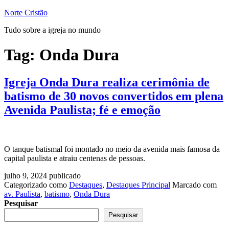
Pular
Norte Cristão
para
Tudo sobre a igreja no mundo
o
conteúdo
Tag:
Onda Dura
Igreja Onda Dura realiza cerimônia de
batismo de 30 novos convertidos em plena
Avenida Paulista; fé e emoção
O tanque batismal foi montado no meio da avenida mais famosa da
capital paulista e atraiu centenas de pessoas.
julho 9, 2024
publicado
Categorizado como
Destaques
,
Destaques Principal
Marcado com
av. Paulista
,
batismo
,
Onda Dura
Pesquisar
Pesquisar