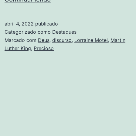
olhos
viram
abril 4, 2022
publicado
a
Categorizado como
Destaques
Glória
Marcado com
Deus
,
discurso
,
Lorraine Motel
,
Martin
Luther King
,
Precioso
de
Deus”,
disse
Martin
Luther
King
antes
de
morrer