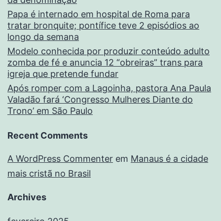
Papa é internado em hospital de Roma para
tratar bronquite; pontífice teve 2 episódios ao
longo da semana
Modelo conhecida por produzir conteúdo adulto
zomba de fé e anuncia 12 “obreiras” trans para
igreja que pretende fundar
Após romper com a Lagoinha, pastora Ana Paula
Valadão fará ‘Congresso Mulheres Diante do
Trono’ em São Paulo
Recent Comments
A WordPress Commenter
em
Manaus é a cidade
mais cristã no Brasil
Archives