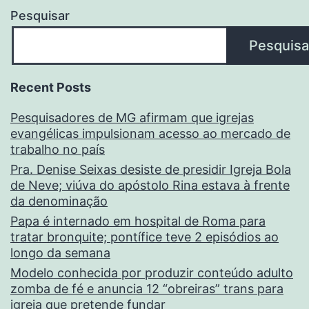
Pesquisar
Pesquisa
Recent Posts
Pesquisadores de MG afirmam que igrejas
evangélicas impulsionam acesso ao mercado de
trabalho no país
Pra. Denise Seixas desiste de presidir Igreja Bola
de Neve; viúva do apóstolo Rina estava à frente
da denominação
Papa é internado em hospital de Roma para
tratar bronquite; pontífice teve 2 episódios ao
longo da semana
Modelo conhecida por produzir conteúdo adulto
zomba de fé e anuncia 12 “obreiras” trans para
igreja que pretende fundar