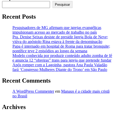
no
Pesquisar
trono
em
Recent Posts
sua
adolescência
Pesquisadores de MG afirmam que igrejas evangélicas
impulsionam acesso ao mercado de trabalho no país
Pra. Denise Seixas desiste de presidir Igreja Bola de Neve;
viúva do apóstolo Rina estava à frente da denominação
Papa é internado em hospital de Roma para tratar bronquite;
pontífice teve 2 episódios ao longo da semana
Modelo conhecida por produzir conteúdo adulto zomba de fé
e anuncia 12 “obreiras” trans para igreja que pretende fundar
Após romper com a Lagoinha, pastora Ana Paula Valadão
fará ‘Congresso Mulheres Diante do Trono’ em São Paulo
Recent Comments
A WordPress Commenter
em
Manaus é a cidade mais cristã
no Brasil
Archives