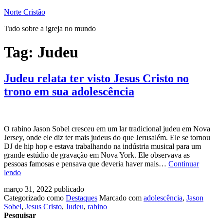
Pular
Norte Cristão
para
Tudo sobre a igreja no mundo
o
conteúdo
Tag:
Judeu
Judeu relata ter visto Jesus Cristo no
trono em sua adolescência
O rabino Jason Sobel cresceu em um lar tradicional judeu em Nova
Jersey, onde ele diz ter mais judeus do que Jerusalém. Ele se tornou
DJ de hip hop e estava trabalhando na indústria musical para um
grande estúdio de gravação em Nova York. Ele observava as
pessoas famosas e pensava que deveria haver mais…
Continuar
Judeu
lendo
relata
março 31, 2022
publicado
ter
Categorizado como
Destaques
Marcado com
adolescência
,
Jason
visto
Sobel
,
Jesus Cristo
,
Judeu
,
rabino
Jesus
Pesquisar
Cristo