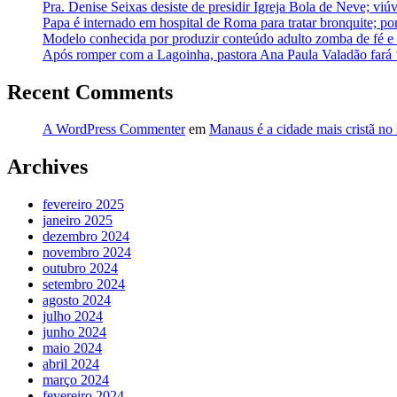
Pra. Denise Seixas desiste de presidir Igreja Bola de Neve; vi
Papa é internado em hospital de Roma para tratar bronquite; po
Modelo conhecida por produzir conteúdo adulto zomba de fé e a
Após romper com a Lagoinha, pastora Ana Paula Valadão fará
Recent Comments
A WordPress Commenter
em
Manaus é a cidade mais cristã no 
Archives
fevereiro 2025
janeiro 2025
dezembro 2024
novembro 2024
outubro 2024
setembro 2024
agosto 2024
julho 2024
junho 2024
maio 2024
abril 2024
março 2024
fevereiro 2024