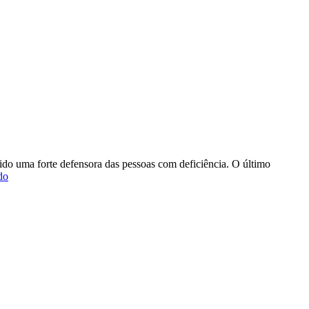
ido uma forte defensora das pessoas com deficiência. O último
Ministério
do
resgata
mais
de
300
deficientes
na
Ucrânia