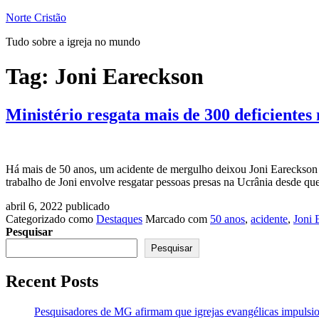
Pular
Norte Cristão
para
Tudo sobre a igreja no mundo
o
conteúdo
Tag:
Joni Eareckson
Ministério resgata mais de 300 deficientes
Há mais de 50 anos, um acidente de mergulho deixou Joni Eareckson T
trabalho de Joni envolve resgatar pessoas presas na Ucrânia desde q
abril 6, 2022
publicado
Categorizado como
Destaques
Marcado com
50 anos
,
acidente
,
Joni 
Pesquisar
Pesquisar
Recent Posts
Pesquisadores de MG afirmam que igrejas evangélicas impulsio