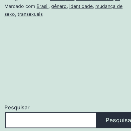
sexo
Marcado com
Brasil
,
gênero
,
identidade
,
mudança de
sexo
,
transexuais
e
nome
crescem
43%
no
Brasil
Pesquisar
Pesquisa