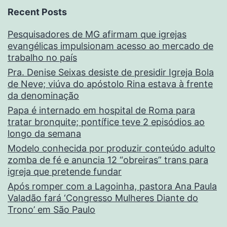
Recent Posts
Pesquisadores de MG afirmam que igrejas
evangélicas impulsionam acesso ao mercado de
trabalho no país
Pra. Denise Seixas desiste de presidir Igreja Bola
de Neve; viúva do apóstolo Rina estava à frente
da denominação
Papa é internado em hospital de Roma para
tratar bronquite; pontífice teve 2 episódios ao
longo da semana
Modelo conhecida por produzir conteúdo adulto
zomba de fé e anuncia 12 “obreiras” trans para
igreja que pretende fundar
Após romper com a Lagoinha, pastora Ana Paula
Valadão fará ‘Congresso Mulheres Diante do
Trono’ em São Paulo