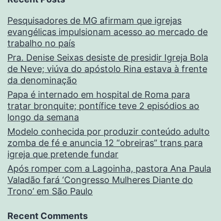
Pesquisadores de MG afirmam que igrejas
evangélicas impulsionam acesso ao mercado de
trabalho no país
Pra. Denise Seixas desiste de presidir Igreja Bola
de Neve; viúva do apóstolo Rina estava à frente
da denominação
Papa é internado em hospital de Roma para
tratar bronquite; pontífice teve 2 episódios ao
longo da semana
Modelo conhecida por produzir conteúdo adulto
zomba de fé e anuncia 12 “obreiras” trans para
igreja que pretende fundar
Após romper com a Lagoinha, pastora Ana Paula
Valadão fará ‘Congresso Mulheres Diante do
Trono’ em São Paulo
Recent Comments