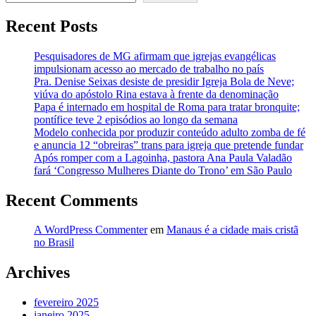
Recent Posts
Pesquisadores de MG afirmam que igrejas evangélicas
impulsionam acesso ao mercado de trabalho no país
Pra. Denise Seixas desiste de presidir Igreja Bola de Neve;
viúva do apóstolo Rina estava à frente da denominação
Papa é internado em hospital de Roma para tratar bronquite;
pontífice teve 2 episódios ao longo da semana
Modelo conhecida por produzir conteúdo adulto zomba de fé
e anuncia 12 “obreiras” trans para igreja que pretende fundar
Após romper com a Lagoinha, pastora Ana Paula Valadão
fará ‘Congresso Mulheres Diante do Trono’ em São Paulo
Recent Comments
A WordPress Commenter
em
Manaus é a cidade mais cristã
no Brasil
Archives
fevereiro 2025
janeiro 2025