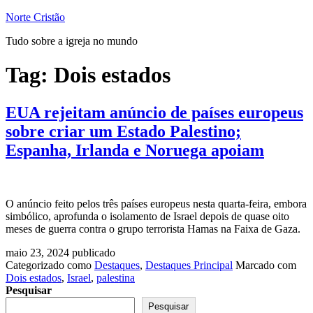
Pular
Norte Cristão
para
Tudo sobre a igreja no mundo
o
conteúdo
Tag:
Dois estados
EUA rejeitam anúncio de países europeus
sobre criar um Estado Palestino;
Espanha, Irlanda e Noruega apoiam
O anúncio feito pelos três países europeus nesta quarta-feira, embora
simbólico, aprofunda o isolamento de Israel depois de quase oito
meses de guerra contra o grupo terrorista Hamas na Faixa de Gaza.
maio 23, 2024
publicado
Categorizado como
Destaques
,
Destaques Principal
Marcado com
Dois estados
,
Israel
,
palestina
Pesquisar
Pesquisar