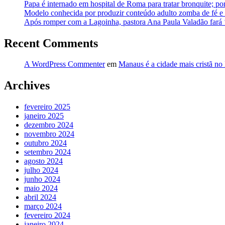
Papa é internado em hospital de Roma para tratar bronquite; po
Modelo conhecida por produzir conteúdo adulto zomba de fé e a
Após romper com a Lagoinha, pastora Ana Paula Valadão fará
Recent Comments
A WordPress Commenter
em
Manaus é a cidade mais cristã no 
Archives
fevereiro 2025
janeiro 2025
dezembro 2024
novembro 2024
outubro 2024
setembro 2024
agosto 2024
julho 2024
junho 2024
maio 2024
abril 2024
março 2024
fevereiro 2024
janeiro 2024