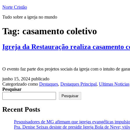
Pular
Norte Cristão
para
Tudo sobre a igreja no mundo
o
conteúdo
Tag:
casamento coletivo
Igreja da Restauração realiza casamento col
O evento faz parte dos projetos sociais da igreja com o intuito de garan
junho 15, 2024
publicado
Categorizado como
Destaques
,
Destaques Principal
,
Ultimas Noticias
Pesquisar
Pesquisar
Recent Posts
Pesquisadores de MG afirmam que igrejas evangélicas impulsio
Pra. Denise Seixas desiste de presidir Igreja Bola de Neve; vi