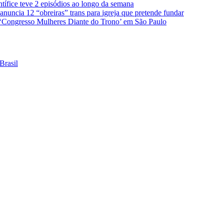
ntífice teve 2 episódios ao longo da semana
nuncia 12 “obreiras” trans para igreja que pretende fundar
 ‘Congresso Mulheres Diante do Trono’ em São Paulo
Brasil