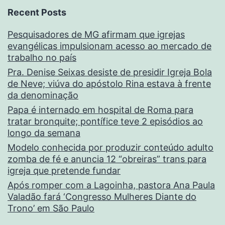
Recent Posts
Pesquisadores de MG afirmam que igrejas
evangélicas impulsionam acesso ao mercado de
trabalho no país
Pra. Denise Seixas desiste de presidir Igreja Bola
de Neve; viúva do apóstolo Rina estava à frente
da denominação
Papa é internado em hospital de Roma para
tratar bronquite; pontífice teve 2 episódios ao
longo da semana
Modelo conhecida por produzir conteúdo adulto
zomba de fé e anuncia 12 “obreiras” trans para
igreja que pretende fundar
Após romper com a Lagoinha, pastora Ana Paula
Valadão fará ‘Congresso Mulheres Diante do
Trono’ em São Paulo