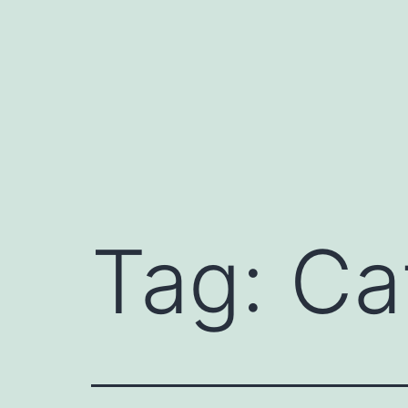
Pular
para
o
conteúdo
Tag:
Ca