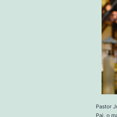
Pastor J
Pai, o m