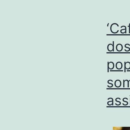
‘Ca
dos
pop
som
ass