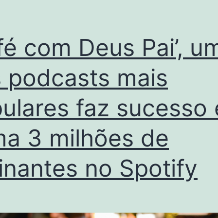
fé com Deus Pai’, u
 podcasts mais
ulares faz sucesso 
a 3 milhões de
inantes no Spotify