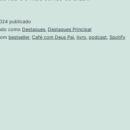
2024
publicado
zado como
Destaques
,
Destaques Principal
com
bestseller
,
Café com Deus Pai
,
livro
,
podcast
,
Spotify