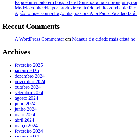
Papa é internado em hospital de Roma para tratar bronquite; po
Modelo conhecida por produzir conteúdo adulto zomba de fé e a
Após romper com a Lagoinha, pastora Ana Paula Valadão fará
Recent Comments
A WordPress Commenter
em
Manaus é a cidade mais cristã no 
Archives
fevereiro 2025
janeiro 2025
dezembro 2024
novembro 2024
outubro 2024
setembro 2024
agosto 2024
julho 2024
junho 2024
maio 2024
abril 2024
março 2024
fevereiro 2024
janeiro 2024