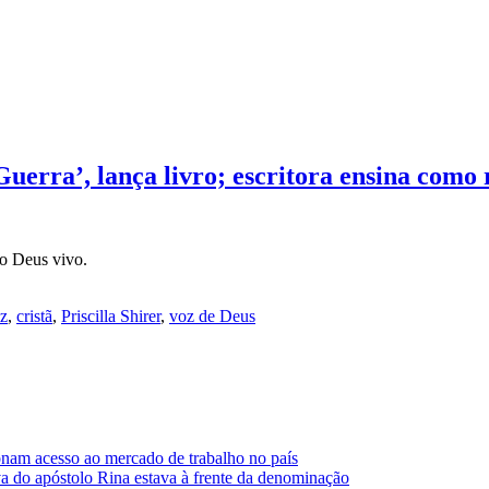
 Guerra’, lança livro; escritora ensina como
do Deus vivo.
iz
,
cristã
,
Priscilla Shirer
,
voz de Deus
nam acesso ao mercado de trabalho no país
úva do apóstolo Rina estava à frente da denominação