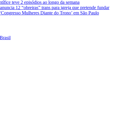
ntífice teve 2 episódios ao longo da semana
nuncia 12 “obreiras” trans para igreja que pretende fundar
 ‘Congresso Mulheres Diante do Trono’ em São Paulo
Brasil