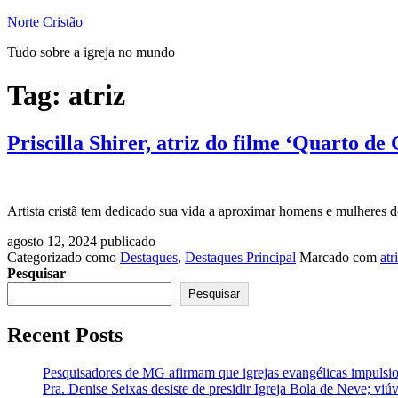
Pular
Norte Cristão
para
Tudo sobre a igreja no mundo
o
conteúdo
Tag:
atriz
Priscilla Shirer, atriz do filme ‘Quarto de
Artista cristã tem dedicado sua vida a aproximar homens e mulheres 
agosto 12, 2024
publicado
Categorizado como
Destaques
,
Destaques Principal
Marcado com
atr
Pesquisar
Pesquisar
Recent Posts
Pesquisadores de MG afirmam que igrejas evangélicas impulsio
Pra. Denise Seixas desiste de presidir Igreja Bola de Neve; vi