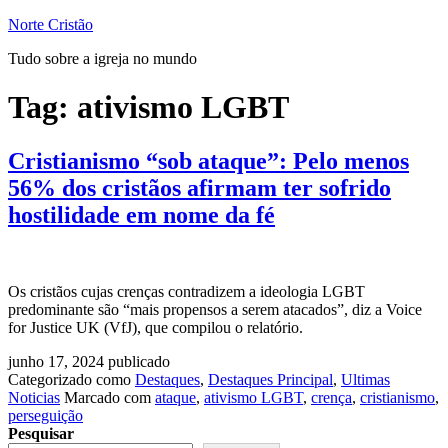
Pular
Norte Cristão
para
Tudo sobre a igreja no mundo
o
conteúdo
Tag:
ativismo LGBT
Cristianismo “sob ataque”: Pelo menos
56% dos cristãos afirmam ter sofrido
hostilidade em nome da fé
Os cristãos cujas crenças contradizem a ideologia LGBT
predominante são “mais propensos a serem atacados”, diz a Voice
for Justice UK (VfJ), que compilou o relatório.
junho 17, 2024
publicado
Categorizado como
Destaques
,
Destaques Principal
,
Ultimas
Noticias
Marcado com
ataque
,
ativismo LGBT
,
crença
,
cristianismo
,
perseguição
Pesquisar