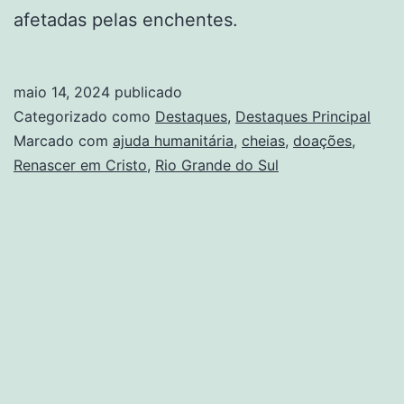
afetadas pelas enchentes.
maio 14, 2024
publicado
Categorizado como
Destaques
,
Destaques Principal
Marcado com
ajuda humanitária
,
cheias
,
doações
,
Renascer em Cristo
,
Rio Grande do Sul