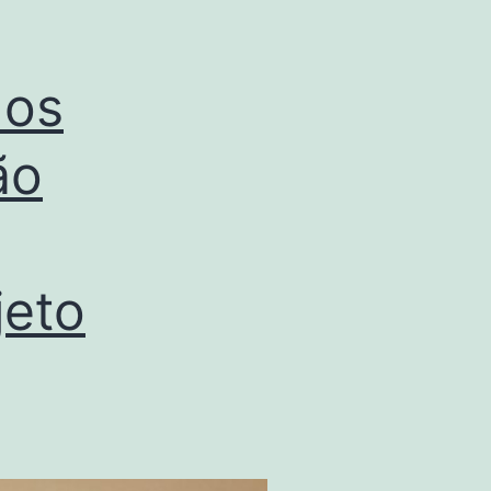
 os
ão
jeto