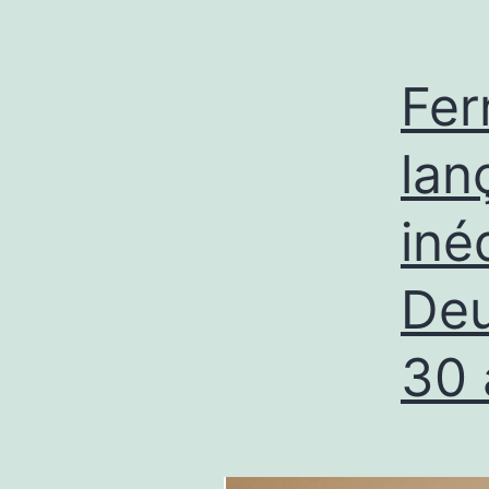
Fer
lan
iné
Deu
30 