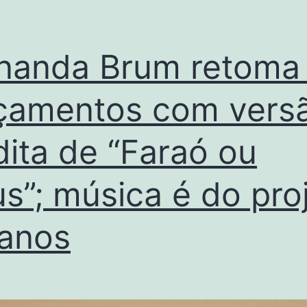
nanda Brum retoma
çamentos com vers
dita de “Faraó ou
s”; música é do pro
anos