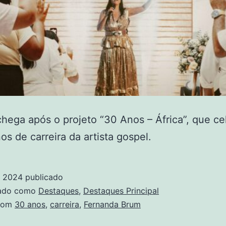
hega após o projeto “30 Anos – África”, que ce
os de carreira da artista gospel.
, 2024
publicado
zado como
Destaques
,
Destaques Principal
com
30 anos
,
carreira
,
Fernanda Brum