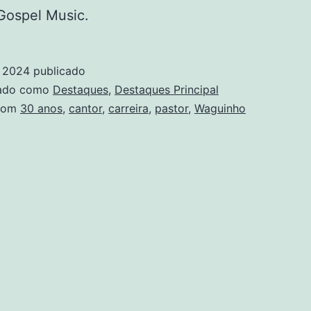
Gospel Music.
, 2024
publicado
zado como
Destaques
,
Destaques Principal
com
30 anos
,
cantor
,
carreira
,
pastor
,
Waguinho