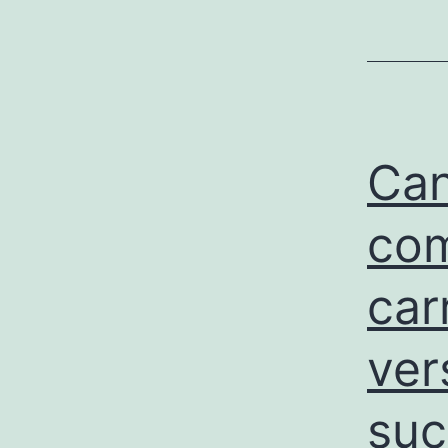
Can
com
car
ver
suc