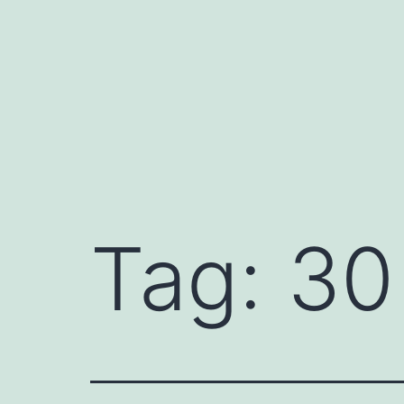
Pular
para
o
conteúdo
Tag:
30