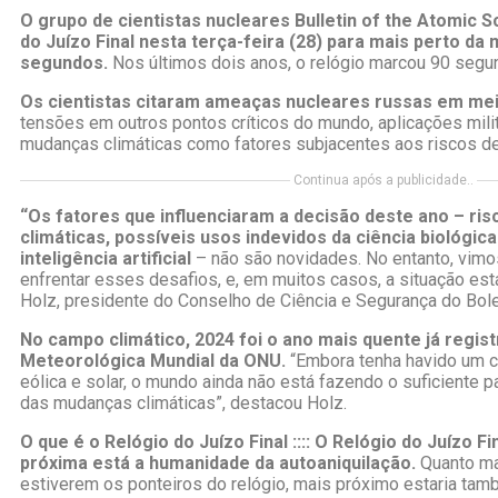
O grupo de cientistas nucleares Bulletin of the Atomic Sc
do Juízo Final nesta terça-feira (28) para mais perto da 
segundos.
Nos últimos dois anos, o relógio marcou 90 segun
Os cientistas citaram ameaças nucleares russas em mei
tensões em outros pontos críticos do mundo, aplicações militar
mudanças climáticas como fatores subjacentes aos riscos de 
Continua após a publicidade..
“Os fatores que influenciaram a decisão deste ano – ri
climáticas, possíveis usos indevidos da ciência biológi
inteligência artificial
– não são novidades. No entanto, vim
enfrentar esses desafios, e, em muitos casos, a situação está
Holz, presidente do Conselho de Ciência e Segurança do Bole
No campo climático, 2024 foi o ano mais quente já regi
Meteorológica Mundial da ONU.
“Embora tenha havido um c
eólica e solar, o mundo ainda não está fazendo o suficiente p
das mudanças climáticas”, destacou Holz.
O que é o Relógio do Juízo Final :::: O Relógio do Juízo 
próxima está a humanidade da autoaniquilação.
Quanto ma
estiverem os ponteiros do relógio, mais próximo estaria ta