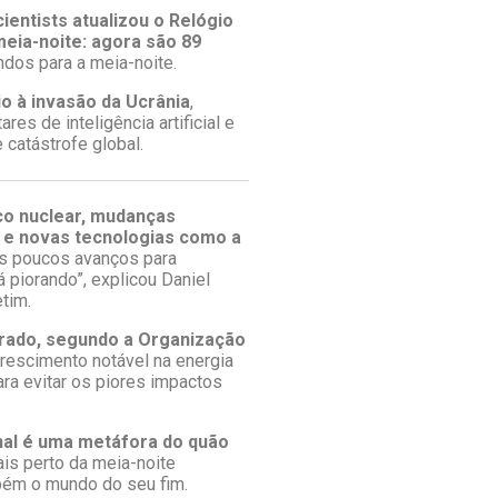
ientists atualizou o Relógio
meia-noite: agora são 89
dos para a meia-noite.
o à invasão da Ucrânia
,
es de inteligência artificial e
catástrofe global.
sco nuclear, mudanças
ca e novas tecnologias como a
os poucos avanços para
 piorando”, explicou Daniel
tim.
strado, segundo a Organização
rescimento notável na energia
ara evitar os piores impactos
Final é uma metáfora do quão
is perto da meia-noite
mbém o mundo do seu fim.