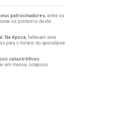
 seus patrocinadores
, entre os
ionar os ponteiros deste
al. Na época
, faltavam sete
tos para o horário do apocalipse
scos catastróficos
ição em massa, colapsos