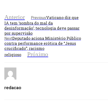
Anterior
Vaticano diz que
Previous
IA tem ‘sombra do mal da
desinformação’; tecnologia deve passar
por supervisão
Deputado aciona Ministério Público
Next
contra performance erótica de “Jesus
crucificado”; racismo
Próximo
religioso
redacao