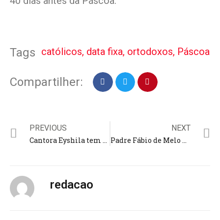
40 dias antes da Páscoa.
católicos
,
data fixa
,
ortodoxos
,
Páscoa
Tags
Compartilher:
PREVIOUS
NEXT
Cantora Eyshila tem perfil no Instagram invadido por golpistas; Fernanda Brum alertou por meio de um vídeo
Padre Fábio de Melo desabafa sobre depressão e o desafio de equilibrar suas emoções: “À beira do abismo”
redacao