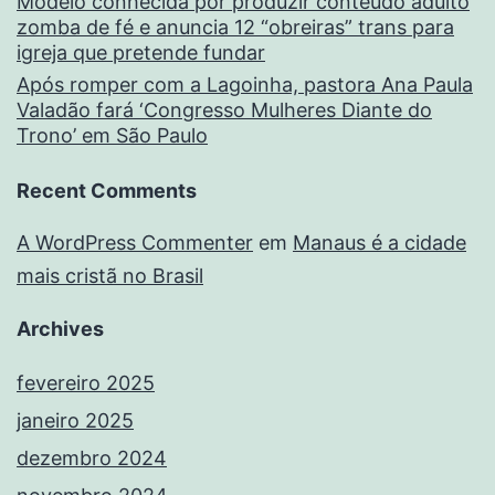
Modelo conhecida por produzir conteúdo adulto
zomba de fé e anuncia 12 “obreiras” trans para
igreja que pretende fundar
Após romper com a Lagoinha, pastora Ana Paula
Valadão fará ‘Congresso Mulheres Diante do
Trono’ em São Paulo
Recent Comments
A WordPress Commenter
em
Manaus é a cidade
mais cristã no Brasil
Archives
fevereiro 2025
janeiro 2025
dezembro 2024