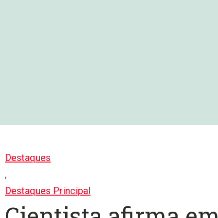
Pular
para
o
conteúdo
Destaques
,
Destaques Principal
Cientista afirma em