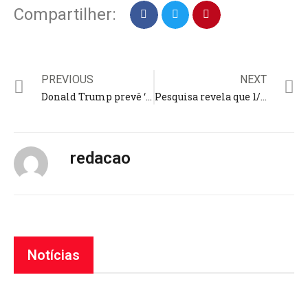
Compartilher:
PREVIOUS
NEXT
Donald Trump prevê ‘inferno’ no Oriente Médio se reféns não forem soltos; “Sou o melhor amigo de Israel”
Pesquisa revela que 1/3 dos evangélicos deixou de fazer ofertas voluntárias para igrejas ou instituições de caridade
redacao
Notícias