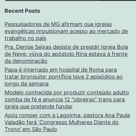
Recent Posts
Pesquisadores de MG afirmam que igrejas
evangélicas impulsionam acesso ao mercado de
trabalho no país
Pra. Denise Seixas desiste de presidir Igreja Bola
de Neve; viúva do apóstolo Rina estava à frente
da denominação
Papa é internado em hospital de Roma para
tratar bronquite; pontífice teve 2 episódios ao
longo da semana
Modelo conhecida por produzir conteúdo adulto
zomba de fé e anuncia 12 “obreiras” trans para
igreja que pretende fundar
Após romper com a Lagoinha, pastora Ana Paula
Valadão fará ‘Congresso Mulheres Diante do
Trono’ em São Paulo