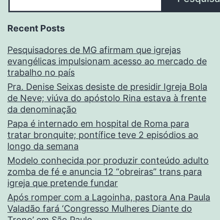
Recent Posts
Pesquisadores de MG afirmam que igrejas
evangélicas impulsionam acesso ao mercado de
trabalho no país
Pra. Denise Seixas desiste de presidir Igreja Bola
de Neve; viúva do apóstolo Rina estava à frente
da denominação
Papa é internado em hospital de Roma para
tratar bronquite; pontífice teve 2 episódios ao
longo da semana
Modelo conhecida por produzir conteúdo adulto
zomba de fé e anuncia 12 “obreiras” trans para
igreja que pretende fundar
Após romper com a Lagoinha, pastora Ana Paula
Valadão fará ‘Congresso Mulheres Diante do
Trono’ em São Paulo