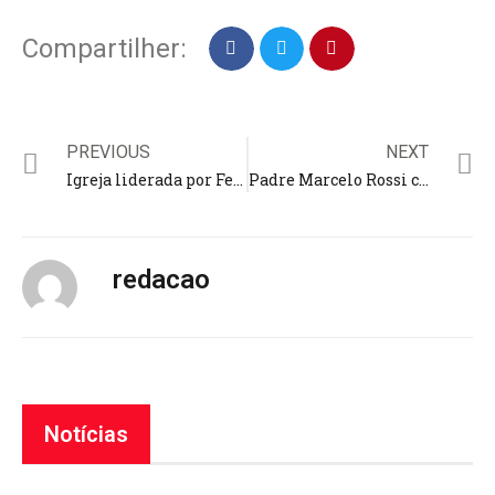
Compartilher:
PREVIOUS
NEXT
Igreja liderada por Felippe Valadão passa a se chamar Novos Começos: “uma chance de redefinir propósitos”
Padre Marcelo Rossi conta como a fé de Ayrton Senna o levou de volta à igreja; deixei a vida de instrutor de academia
redacao
Notícias