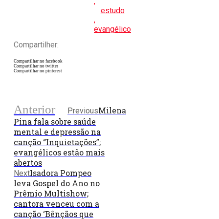
,
estudo
,
evangélico
Compartilher:
Compartilhar no facebook
Compartilhar no twitter
Compartilhar no pinterest
Anterior
Milena
Previous
Pina fala sobre saúde
mental e depressão na
canção “Inquietações”;
evangélicos estão mais
abertos
Isadora Pompeo
Next
leva Gospel do Ano no
Prêmio Multishow;
cantora venceu com a
canção ‘Bênçãos que