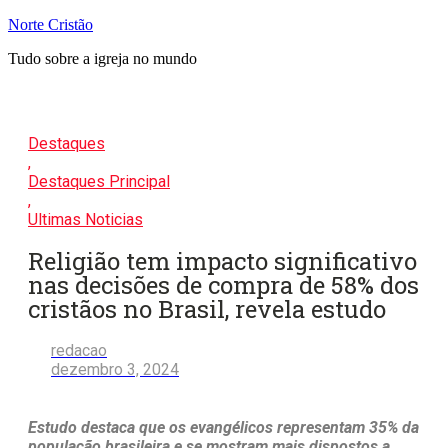
Pular
Norte Cristão
para
Tudo sobre a igreja no mundo
o
conteúdo
Destaques
,
Destaques Principal
,
Ultimas Noticias
Religião tem impacto significativo
nas decisões de compra de 58% dos
cristãos no Brasil, revela estudo
redacao
dezembro 3, 2024
Estudo destaca que os evangélicos representam 35% da
população brasileira e se mostram mais dispostos a