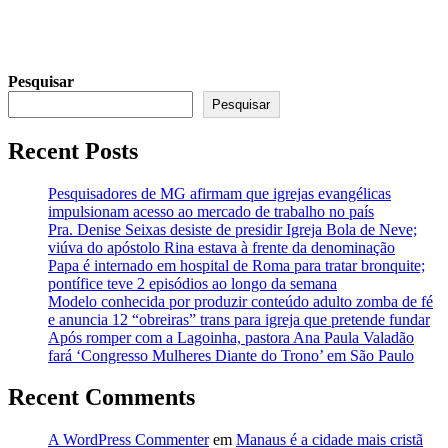
Pesquisar
Pesquisar
Recent Posts
Pesquisadores de MG afirmam que igrejas evangélicas
impulsionam acesso ao mercado de trabalho no país
Pra. Denise Seixas desiste de presidir Igreja Bola de Neve;
viúva do apóstolo Rina estava à frente da denominação
Papa é internado em hospital de Roma para tratar bronquite;
pontífice teve 2 episódios ao longo da semana
Modelo conhecida por produzir conteúdo adulto zomba de fé
e anuncia 12 “obreiras” trans para igreja que pretende fundar
Após romper com a Lagoinha, pastora Ana Paula Valadão
fará ‘Congresso Mulheres Diante do Trono’ em São Paulo
Recent Comments
A WordPress Commenter
em
Manaus é a cidade mais cristã