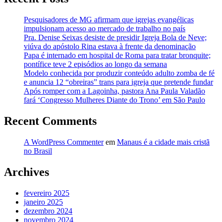
Pesquisadores de MG afirmam que igrejas evangélicas
impulsionam acesso ao mercado de trabalho no país
Pra. Denise Seixas desiste de presidir Igreja Bola de Neve;
viúva do apóstolo Rina estava à frente da denominação
Papa é internado em hospital de Roma para tratar bronquite;
pontífice teve 2 episódios ao longo da semana
Modelo conhecida por produzir conteúdo adulto zomba de fé
e anuncia 12 “obreiras” trans para igreja que pretende fundar
Após romper com a Lagoinha, pastora Ana Paula Valadão
fará ‘Congresso Mulheres Diante do Trono’ em São Paulo
Recent Comments
A WordPress Commenter
em
Manaus é a cidade mais cristã
no Brasil
Archives
fevereiro 2025
janeiro 2025
dezembro 2024
novembro 2024