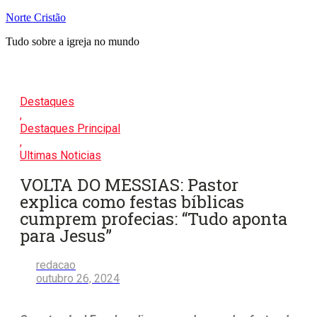
Pular
Norte Cristão
para
Tudo sobre a igreja no mundo
o
conteúdo
Destaques
,
Destaques Principal
,
Ultimas Noticias
VOLTA DO MESSIAS: Pastor
explica como festas bíblicas
cumprem profecias: “Tudo aponta
para Jesus”
redacao
outubro 26, 2024