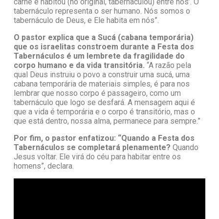
carne e habitou (no original, tabernaculou) entre nós’. O
tabernáculo representa o ser humano. Nós somos o
tabernáculo de Deus, e Ele habita em nós”.
O pastor explica que a Sucá (cabana temporária)
que os israelitas constroem durante a Festa dos
Tabernáculos é um lembrete da fragilidade do
corpo humano e da vida transitória.
“A razão pela
qual Deus instruiu o povo a construir uma sucá, uma
cabana temporária de materiais simples, é para nos
lembrar que nosso corpo é passageiro, como um
tabernáculo que logo se desfará. A mensagem aqui é
que a vida é temporária e o corpo é transitório, mas o
que está dentro, nossa alma, permanece para sempre.”
Por fim, o pastor enfatizou: “Quando a Festa dos
Tabernáculos se completará plenamente?
Quando
Jesus voltar. Ele virá do céu para habitar entre os
homens”, declara.