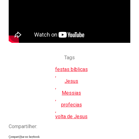
Tags
festas bíblicas
,
Jesus
,
Messias
,
profecias
,
volta de Jesus
Compartilher:
Compartilhar no facebook