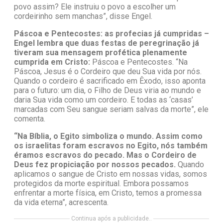
povo assim? Ele instruiu o povo a escolher um
cordeirinho sem manchas”, disse Engel.
Páscoa e Pentecostes: as profecias já cumpridas –
Engel lembra que duas festas de peregrinação já
tiveram sua mensagem profética plenamente
cumprida em Cristo:
Páscoa e Pentecostes. “Na
Páscoa, Jesus é o Cordeiro que deu Sua vida por nós.
Quando o cordeiro é sacrificado em Êxodo, isso aponta
para o futuro: um dia, o Filho de Deus viria ao mundo e
daria Sua vida como um cordeiro. E todas as ‘casas’
marcadas com Seu sangue seriam salvas da morte”, ele
comenta.
“Na Bíblia, o Egito simboliza o mundo. Assim como
os israelitas foram escravos no Egito, nós também
éramos escravos do pecado. Mas o Cordeiro de
Deus fez propiciação por nossos pecados.
Quando
aplicamos o sangue de Cristo em nossas vidas, somos
protegidos da morte espiritual. Embora possamos
enfrentar a morte física, em Cristo, temos a promessa
da vida eterna”, acrescenta.
Continua após a publicidade..