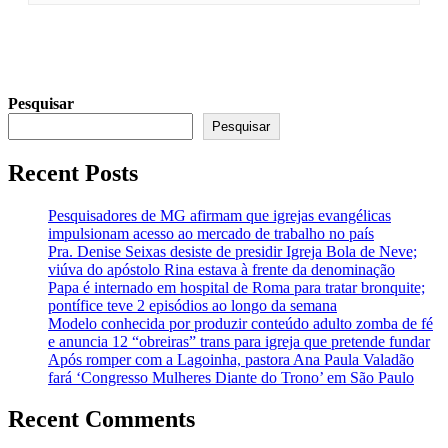
Pesquisar
Pesquisar
Recent Posts
Pesquisadores de MG afirmam que igrejas evangélicas
impulsionam acesso ao mercado de trabalho no país
Pra. Denise Seixas desiste de presidir Igreja Bola de Neve;
viúva do apóstolo Rina estava à frente da denominação
Papa é internado em hospital de Roma para tratar bronquite;
pontífice teve 2 episódios ao longo da semana
Modelo conhecida por produzir conteúdo adulto zomba de fé
e anuncia 12 “obreiras” trans para igreja que pretende fundar
Após romper com a Lagoinha, pastora Ana Paula Valadão
fará ‘Congresso Mulheres Diante do Trono’ em São Paulo
Recent Comments