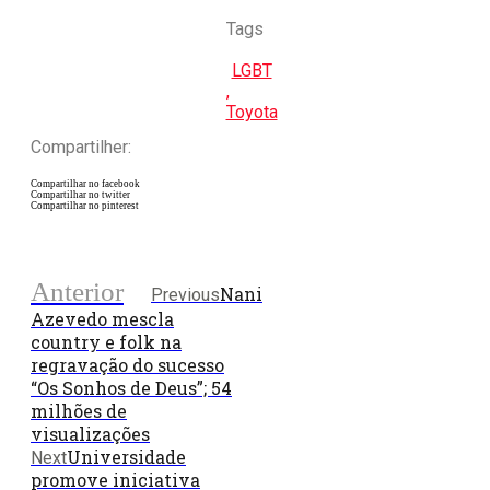
Tags
LGBT
,
Toyota
Compartilher:
Compartilhar no facebook
Compartilhar no twitter
Compartilhar no pinterest
Anterior
Nani
Previous
Azevedo mescla
country e folk na
regravação do sucesso
“Os Sonhos de Deus”; 54
milhões de
visualizações
Universidade
Next
promove iniciativa