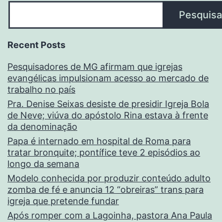
Pesquisa
Recent Posts
Pesquisadores de MG afirmam que igrejas
evangélicas impulsionam acesso ao mercado de
trabalho no país
Pra. Denise Seixas desiste de presidir Igreja Bola
de Neve; viúva do apóstolo Rina estava à frente
da denominação
Papa é internado em hospital de Roma para
tratar bronquite; pontífice teve 2 episódios ao
longo da semana
Modelo conhecida por produzir conteúdo adulto
zomba de fé e anuncia 12 “obreiras” trans para
igreja que pretende fundar
Após romper com a Lagoinha, pastora Ana Paula