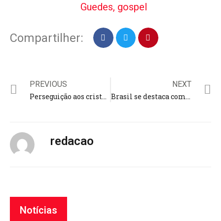
Guedes
,
gospel
Compartilher:
PREVIOUS
NEXT
Perseguição aos cristãos é maior em países com governos corruptos, diz estudo; “discriminação política”
Brasil se destaca como segundo país com mais instalações do App da Bíblia; 64 milhões baixaram aplicativo
redacao
Notícias