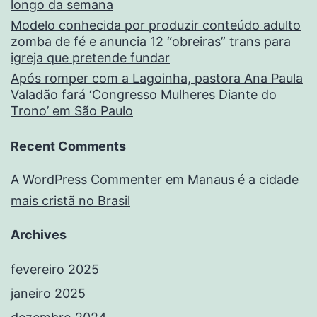
longo da semana
Modelo conhecida por produzir conteúdo adulto
zomba de fé e anuncia 12 “obreiras” trans para
igreja que pretende fundar
Após romper com a Lagoinha, pastora Ana Paula
Valadão fará ‘Congresso Mulheres Diante do
Trono’ em São Paulo
Recent Comments
A WordPress Commenter
em
Manaus é a cidade
mais cristã no Brasil
Archives
fevereiro 2025
janeiro 2025