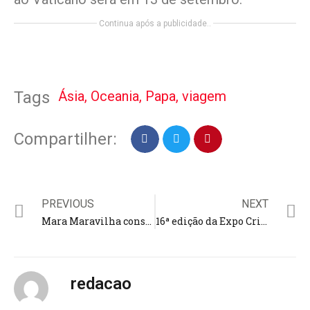
Continua após a publicidade..
Ásia
,
Oceania
,
Papa
,
viagem
Tags
Compartilher:
PREVIOUS
NEXT
Mara Maravilha consagra filho em igreja evangélica; criança foi adotada pela cantora após várias tentativas de engravidar
16ª edição da Expo Cristã começa nesta quarta no Rio de Janeiro com estimativa de público de 300 mil pessoas
redacao