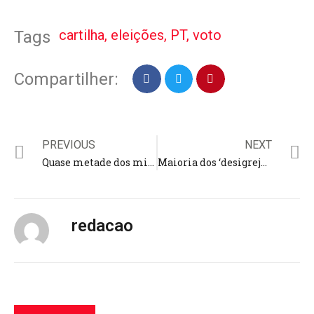
cartilha
,
eleições
,
PT
,
voto
Tags
Compartilher:
PREVIOUS
NEXT
Quase metade dos migrantes do mundo são cristãos, diz pesquisa; EUA, Alemanha e Espanha têm maiores registros
Maioria dos ‘desigrejados’ no Brasil são jovens entre 16 e 34 anos; São Paulo é a cidade com mais pessoas sem igreja
redacao