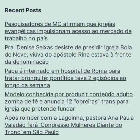
Recent Posts
Pesquisadores de MG afirmam que igrejas
evangélicas impulsionam acesso ao mercado de
trabalho no país
Pra. Denise Seixas desiste de presidir Igreja Bola
de Neve; viúva do apóstolo Rina estava à frente
da denominação
Papa é internado em hospital de Roma para
tratar bronquite; pontífice teve 2 episódios ao
longo da semana
Modelo conhecida por produzir conteúdo adulto
zomba de fé e anuncia 12 “obreiras” trans para
igreja que pretende fundar
Após romper com a Lagoinha, pastora Ana Paula
Valadão fará ‘Congresso Mulheres Diante do
Trono’ em São Paulo